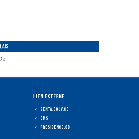
lais
De
LIEN EXTERNE
senta.gouv.cd
OMS
presidence.cd