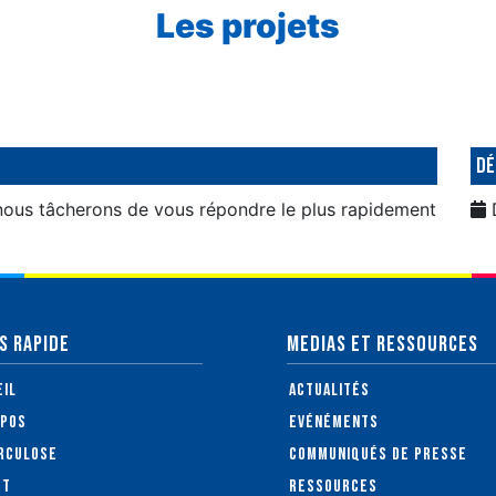
Les projets
Dé
, nous tâcherons de vous répondre le plus rapidement
S RAPIDE
MEDIAS ET RESSOURCES
eil
Actualités
opos
Evénéments
rculose
Communiqués de presse
et
Ressources